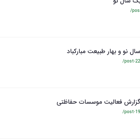
یک سال نو
/pos
ال نو و بهار طبیعت مبارکباد
/post-2
زارش فعالیت موسسات حفاظتی
/post-1