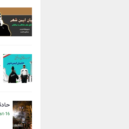
ا
7
حادث
st-16