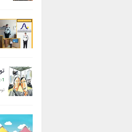
تو
t-1
توص