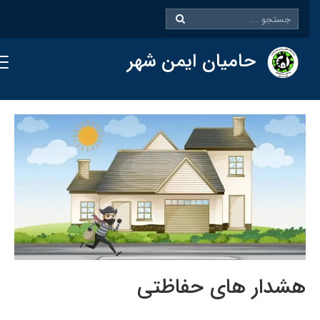
حامیان ایمن شهر
هشدار های حفاظتی